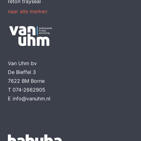
reton trayseal
naar alle merken
Van Uhm bv
De Bieffel 3
7622 BM Borne
T
074-2662905
E
info@vanuhm.nl