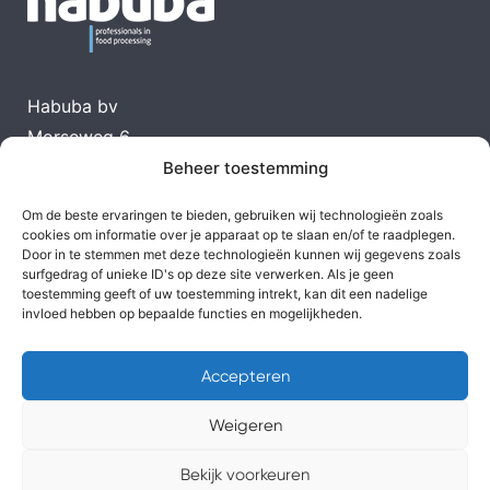
Habuba bv
Morseweg 6
1131 PK Volendam
Beheer toestemming
T
0299-366199
Om de beste ervaringen te bieden, gebruiken wij technologieën zoals
E
info@habuba.nl
cookies om informatie over je apparaat op te slaan en/of te raadplegen.
Door in te stemmen met deze technologieën kunnen wij gegevens zoals
surfgedrag of unieke ID's op deze site verwerken. Als je geen
toestemming geeft of uw toestemming intrekt, kan dit een nadelige
Klik hier
invloed hebben op bepaalde functies en mogelijkheden.
Accepteren
Weigeren
Privacybeleid van Uhm
|
Privacybeleid Habuba
Bekijk voorkeuren