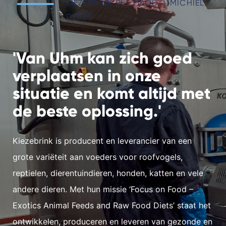
KIEZEBRINK PET FOOD – MICHIEL
DERKS
'Van Uhm kan zich goed
verplaatsen in onze
situatie en komt altijd met
de beste oplossing.'
Kiezebrink is producent en leverancier van een
grote variëteit aan voeders voor roofvogels,
reptielen, dierentuindieren, honden, katten en vele
andere dieren. Met hun missie ‘Focus on Food –
Exotics Animal Feeds and Raw Food Diets’ staat het
ontwikkelen, produceren en leveren van gezonde en