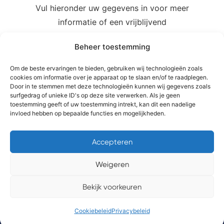
Vul hieronder uw gegevens in voor meer
informatie of een vrijblijvend
adviesgesprek om te bespreken welke
Beheer toestemming
oplossingen het beste passen bij uw situatie.
Om de beste ervaringen te bieden, gebruiken wij technologieën zoals
cookies om informatie over je apparaat op te slaan en/of te raadplegen.
Door in te stemmen met deze technologieën kunnen wij gegevens zoals
surfgedrag of unieke ID's op deze site verwerken. Als je geen
toestemming geeft of uw toestemming intrekt, kan dit een nadelige
invloed hebben op bepaalde functies en mogelijkheden.
Accepteren
Weigeren
Bekijk voorkeuren
service & support
Cookiebeleid
Privacybeleid