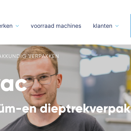
rken
voorraad machines
klanten
VAKKUNDIG VERPAKKEN
vac
uüm-en dieptrekverpak