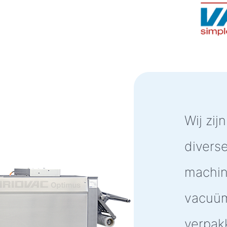
Wij zij
divers
machin
vacuüm
verpak