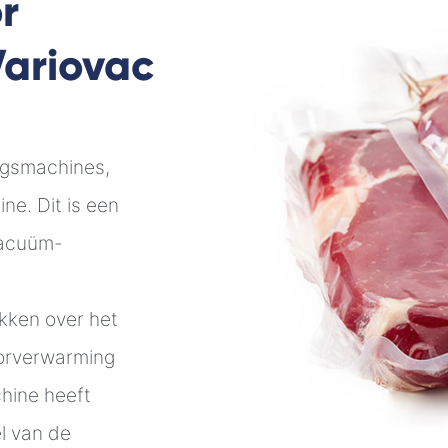
r
ariovac
ngsmachines,
ne. Dit is een
vacuüm-
kken over het
oorverwarming
chine heeft
l van de