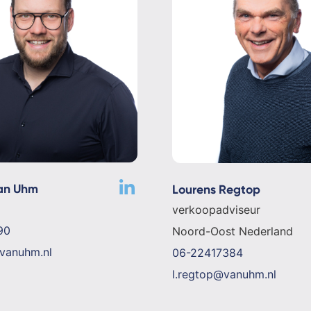
an Uhm
Lourens Regtop
verkoopadviseur
90
Noord-Oost Nederland
vanuhm.nl
06-22417384
l.regtop@vanuhm.nl