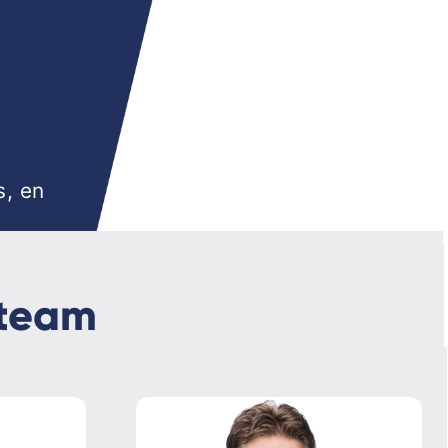
s, en
,
pteam