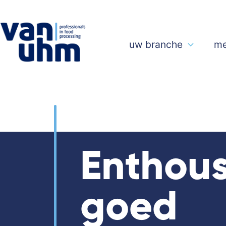
uw branche
me
BETROKKENHEID EN INZET
Enthous
goed