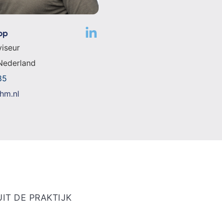
op
iseur
Nederland
85
hm.nl
UIT DE PRAKTIJK