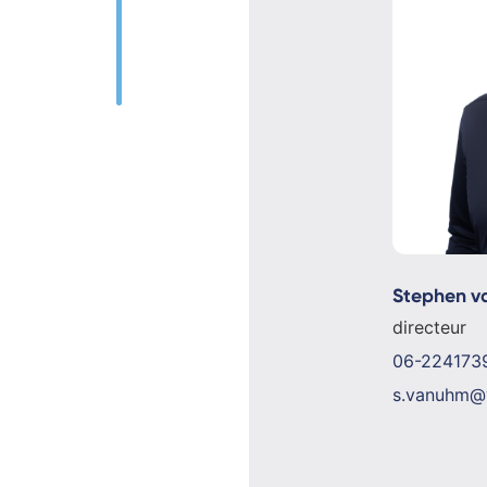
Stephen v
directeur
06-224173
s.vanuhm@