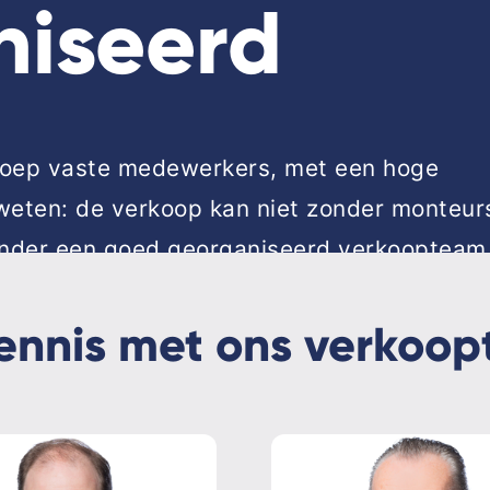
niseerd
groep vaste medewerkers, met een hoge
 weten: de verkoop kan niet zonder monteur
onder een goed georganiseerd verkoopteam
ie, administratie en servicedesk.
ennis met ons verkoo