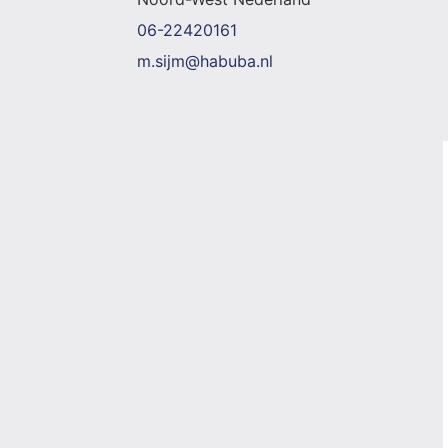
06-22420161
m.sijm@habuba.nl