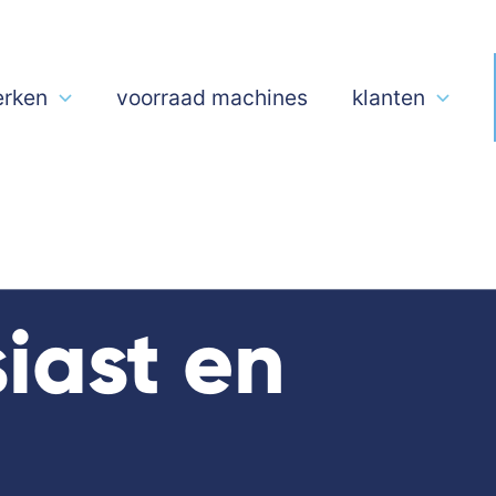
rken
voorraad machines
klanten
iast en