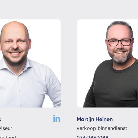
s
Martijn Heinen
iseur
verkoop binnendienst
erland
074-2657066