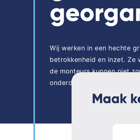
georga
Wij werken in een hechte 
betrokkenheid en inzet. Ze
de monteurs kunnen niet z
onderdelenmagazijn, expedit
Maak k