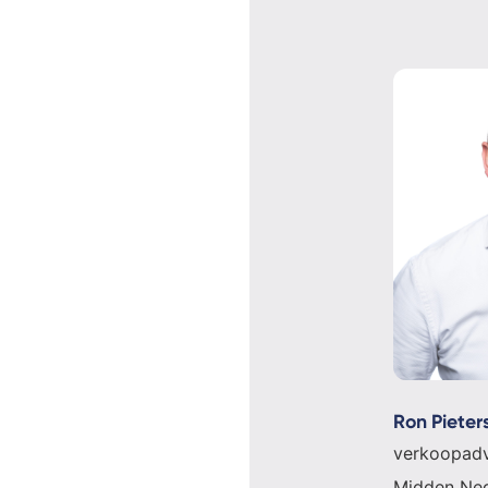
Ron Pieter
verkoopadv
Midden Ned