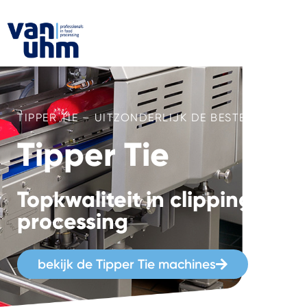
TIPPER TIE – UITZONDERLIJK DE BESTE
Tipper Tie
Topkwaliteit in clipping en
processing
bekijk de Tipper Tie machines