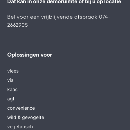
Dat kan in onze demoruimte of bij u op locatie
Bel voor een vrijblijvende afspraak
074-
2662905
Oplossingen voor
vlees
vis
kaas
agf
convenience
wild & gevogelte
vegetarisch