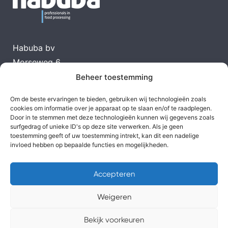
Habuba bv
Morseweg 6
1131 PK Volendam
Beheer toestemming
T
0299-366199
Om de beste ervaringen te bieden, gebruiken wij technologieën zoals
E
info@habuba.nl
cookies om informatie over je apparaat op te slaan en/of te raadplegen.
Door in te stemmen met deze technologieën kunnen wij gegevens zoals
surfgedrag of unieke ID's op deze site verwerken. Als je geen
toestemming geeft of uw toestemming intrekt, kan dit een nadelige
Klik hier
invloed hebben op bepaalde functies en mogelijkheden.
Accepteren
Weigeren
Privacybeleid van Uhm
|
Privacybeleid Habuba
Bekijk voorkeuren