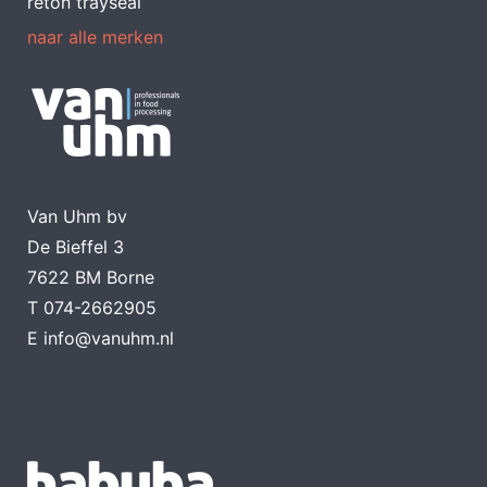
reton trayseal
naar alle merken
Van Uhm bv
De Bieffel 3
7622 BM Borne
T
074-2662905
E
info@vanuhm.nl