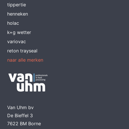
tippertie
henneken
holac
k+g wetter
variovac
reton trayseal
naar alle merken
Van Uhm bv
De Bieffel 3
7622 BM Borne