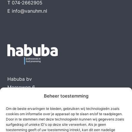
T
074-2662905
E
info@vanuhm.nl
Habuba bv
Morseweg 6
1131 PK Volendam
Beheer toestemming
T
0299-366199
Om de beste ervaringen te bieden, gebruiken wij technologieën zoals
E
info@habuba.nl
cookies om informatie over je apparaat op te slaan en/of te raadplegen.
Door in te stemmen met deze technologieën kunnen wij gegevens zoals
surfgedrag of unieke ID's op deze site verwerken. Als je geen
toestemming geeft of uw toestemming intrekt, kan dit een nadelige