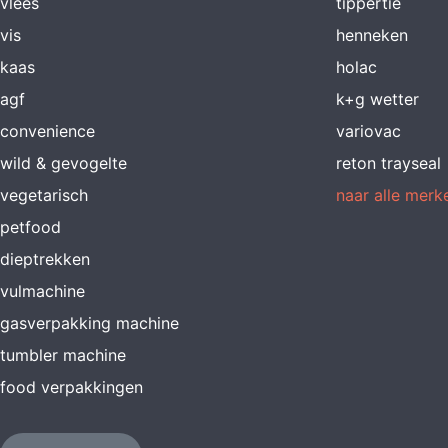
vlees
tippertie
vis
henneken
kaas
holac
agf
k+g wetter
convenience
variovac
wild & gevogelte
reton trayseal
vegetarisch
naar alle merk
petfood
dieptrekken
vulmachine
gasverpakking machine
tumbler machine
food verpakkingen