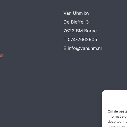
Van Uhm bv
De Bieffel 3
7622 BM Borne
T
074-2662905
E
info@vanuhm.nl
en
Om de beste
informatie o
deze techno
verwerken. 