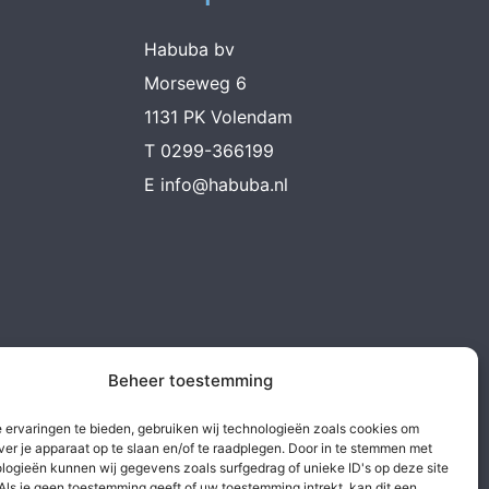
Habuba bv
Morseweg 6
1131 PK Volendam
T
0299-366199
E
info@habuba.nl
Beheer toestemming
 ervaringen te bieden, gebruiken wij technologieën zoals cookies om
ver je apparaat op te slaan en/of te raadplegen. Door in te stemmen met
logieën kunnen wij gegevens zoals surfgedrag of unieke ID's op deze site
Als je geen toestemming geeft of uw toestemming intrekt, kan dit een