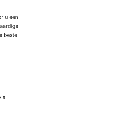
or u een
waardige
De beste
via