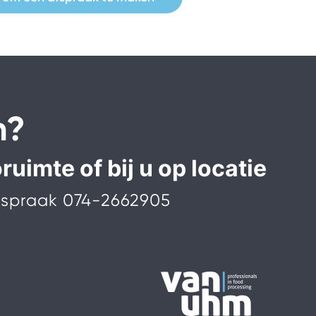
n?
uimte of bij u op locatie
afspraak
074-2662905