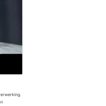
verwerking.
an