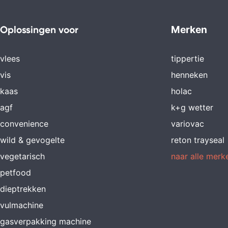
Merken
Oplossingen voor
vlees
tippertie
vis
henneken
kaas
holac
agf
k+g wetter
convenience
variovac
wild & gevogelte
reton trayseal
vegetarisch
naar alle merk
petfood
dieptrekken
vulmachine
gasverpakking machine