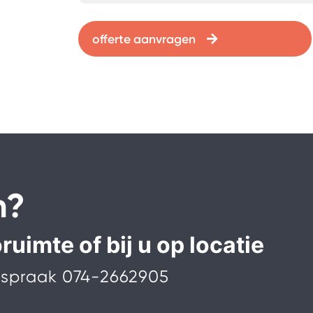
offerte aanvragen
n?
uimte of bij u op locatie
afspraak
074-2662905