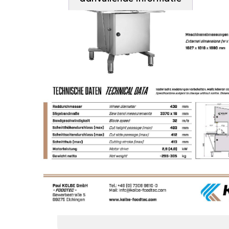
Bouwjaar
2026 (voorraad machi
Maximale
400 mm
snijdhoogte
Wieldoorsnede
430mm
Lengte
3370 x 16mm
lintzaagblad
Motorvermogen
4,0 kW IP54
Spanning
400 V
Tafelhoogte
ca. 910mm
Machinehoogte
1.970mm