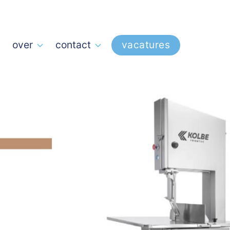
over
contact
vacatures
en (snijden) van grote hoeveelheden vers en
e, nauwkeurige snijresultaten.