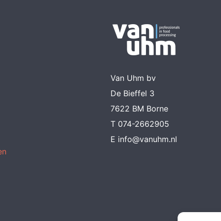
Van Uhm bv
De Bieffel 3
7622 BM Borne
T
074-2662905
E
info@vanuhm.nl
en