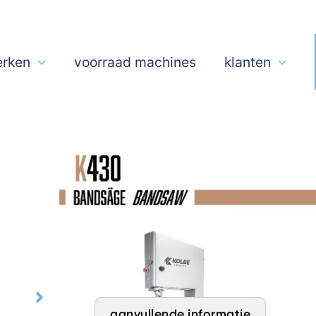
rken
voorraad machines
klanten
Kolbe K430 L
Dit model is zeer geschikt voor het zag
bevroren vlees- en visblokken.
Ook de K430 loont zich door zijn perfect
Linker-uitvoering
aanvullende informatie