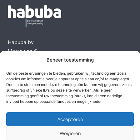
Habuba bv
Morseweg 6
1131 PK Volendam
Beheer toestemming
T
0299-366199
Om de beste ervaringen te bieden, gebruiken wij technologieën zoals
E
info@habuba.nl
cookies om informatie over je apparaat op te slaan en/of te raadplegen.
Door in te stemmen met deze technologieën kunnen wij gegevens zoals
surfgedrag of unieke ID's op deze site verwerken. Als je geen
toestemming geeft of uw toestemming intrekt, kan dit een nadelige
Klik hier
invloed hebben op bepaalde functies en mogelijkheden.
Accepteren
Weigeren
Privacybeleid van Uhm
|
Privacybeleid Habuba