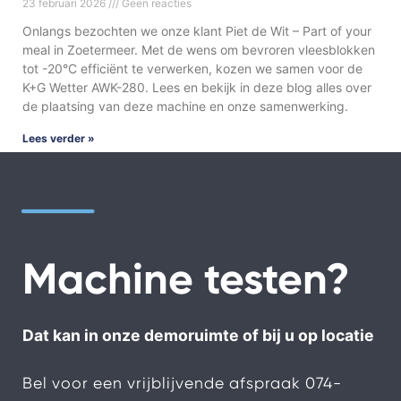
23 februari 2026
Geen reacties
Onlangs bezochten we onze klant Piet de Wit – Part of your
meal in Zoetermeer. Met de wens om bevroren vleesblokken
tot -20°C efficiënt te verwerken, kozen we samen voor de
K+G Wetter AWK-280. Lees en bekijk in deze blog alles over
de plaatsing van deze machine en onze samenwerking.
Lees verder »
Machine testen?
Dat kan in onze demoruimte of bij u op locatie
Bel voor een vrijblijvende afspraak
074-